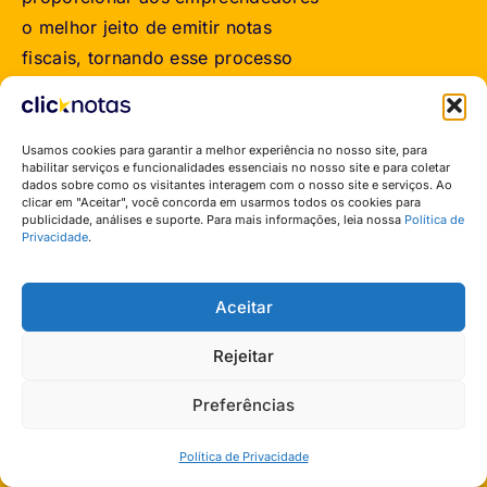
o melhor jeito de emitir notas
fiscais, tornando esse processo
mais prático, ágil e eficiente.
Institucional
Usamos cookies para garantir a melhor experiência no nosso site, para
habilitar serviços e funcionalidades essenciais no nosso site e para coletar
Home
dados sobre como os visitantes interagem com o nosso site e serviços. Ao
clicar em "Aceitar", você concorda em usarmos todos os cookies para
Quem Somos
publicidade, análises e suporte. Para mais informações, leia nossa
Política de
Privacidade
.
Funcionalidades
Planos
Aceitar
Blog
Seja parceiro
Rejeitar
Nota Fiscal para MEI
Preferências
Links Rápidos
Teste Grátis
Política de Privacidade