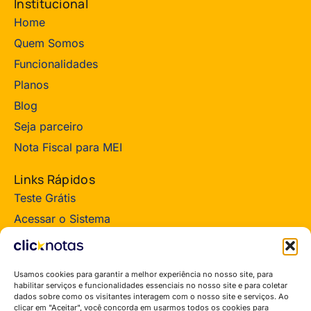
Institucional
Home
Quem Somos
Funcionalidades
Planos
Blog
Seja parceiro
Nota Fiscal para MEI
Links Rápidos
Teste Grátis
Acessar o Sistema
Suporte ClickNotas
Política de Privacidade
Usamos cookies para garantir a melhor experiência no nosso site, para
Termos de Serviços
habilitar serviços e funcionalidades essenciais no nosso site e para coletar
dados sobre como os visitantes interagem com o nosso site e serviços. Ao
Termos Parceiro
clicar em "Aceitar", você concorda em usarmos todos os cookies para