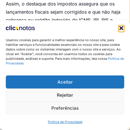
Assim, o destaque dos impostos assegura que os
lançamentos fiscais sejam corrigidos e que não haja
cobrança ou crédito indevido de ICMS, IPI, PIS e
COFINS, conforme aplicável. A ausência desse
destaque pode gerar inconsistências no SPED e até
Usamos cookies para garantir a melhor experiência no nosso site, para
autuações fiscais.
habilitar serviços e funcionalidades essenciais no nosso site e para coletar
dados sobre como os visitantes interagem com o nosso site e serviços. Ao
clicar em "Aceitar", você concorda em usarmos todos os cookies para
5. Como escolher o CFOP correto
publicidade, análises e suporte. Para mais informações, leia nossa
Política de
Privacidade
.
em uma devolução?
A escolha do CFOP correto depende diretamente da
Aceitar
análise da operação original.
Rejeitar
É necessário verificar se a devolução refere-se a
Preferências
uma compra ou venda, se foi destinada à
industrialização, comercialização ou uso do próprio
Índice
Política de Privacidade
estabelecimento, além de avaliar se a operação é