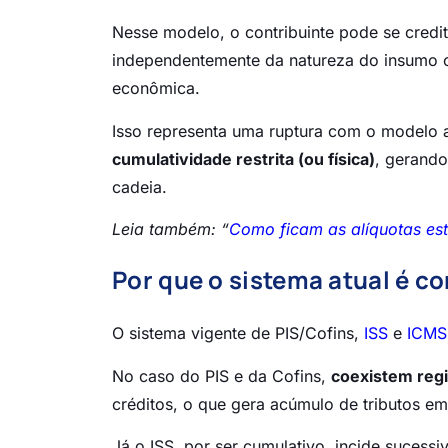
Nesse modelo, o contribuinte pode se credi
independentemente da natureza do insumo ou
econômica.
Isso representa uma ruptura com o modelo 
cumulatividade restrita (ou física)
, gerando
cadeia.
Leia também: “
Como ficam as alíquotas est
Por que o sistema atual é c
O sistema vigente de PIS/Cofins,
ISS
e
ICMS
No caso do PIS e da Cofins,
coexistem reg
créditos, o que gera acúmulo de tributos e
Já o ISS, por ser cumulativo, incide sucess