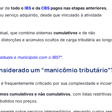
tar de
todo o
IBS
e da
CBS
pagos nas etapas anteriores
,
 serviço adquirido, desde que vinculado à atividade
atual, que combina sistemas
cumulativos
e de não
 distorções e acúmulos ocultos de carga tributária ao long
aduais e municipais com o IBS?
”.
onsiderado um “manicômio tributário”
é frequentemente criticado por sua complexidade e incoer
imes cumulativos e não cumulativos
, com listas restritiva
mbutidos nos preços.
ivamente sobre serviços intermediários, elevando custos se