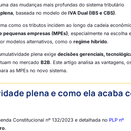
ma das mudanças mais profundas do sistema tributário
 plena
, baseada no modelo de
IVA Dual (IBS e CBS)
.
orma como os tributos incidem ao longo da cadeia econômi
 e pequenas empresas (MPEs)
, especialmente na escolha 
or modelos alternativos, como o
regime híbrido
.
cumulatividade plena exige
decisões gerenciais, tecnológic
 atuam no mercado
B2B
. Este artigo analisa as vantagens, o
 para as MPEs no novo sistema.
vidade plena e como ela acaba 
menda Constitucional nº 132/2023 e detalhada no
PLP nº
iro
.