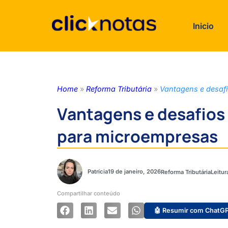
Inicio
Home
»
Reforma Tributária
»
Vantagens e desaf
Vantagens e desafios
para microempresas
Patrícia
19 de janeiro, 2026
Reforma Tributária
Compartilhar conteúdo
🤖 Resumir com ChatG