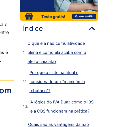
ca e
Índice
entre
O que é a não cumulatividade
as e
plena e como ela acaba com o
s
efeito cascata?
Por que o sistema atual é
considerado um “manicômio
com
tributário”?
A lógica do IVA Dual: como o IBS
e a CBS funcionam na prática?
Quais são as vantagens da não