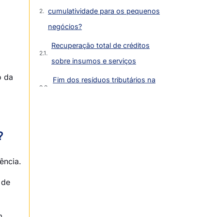
cumulatividade para os pequenos
negócios?
Recuperação total de créditos
sobre insumos e serviços
o da
Fim dos resíduos tributários na
exportação
O “Paradoxo do Simples Nacional”:
?
quais são os grandes desafios?
A barreira do crédito limitado nas
ência.
vendas B2B
s de
O risco de exclusão das cadeias
de suprimentos
m