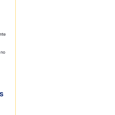
se preparar para 2026?
O Split Payment é obrigatório
para quem é do Simples?
nte
 no
s