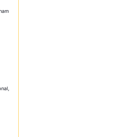
nham
nal,