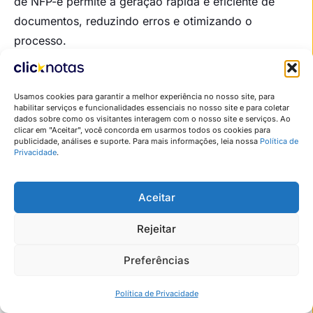
de NFP-e permite a geração rápida e eficiente de
documentos, reduzindo erros e otimizando o
processo.
Benefícios da Automação
Usamos cookies para garantir a melhor experiência no nosso site, para
Eficiência operacional
: A automação reduz o
habilitar serviços e funcionalidades essenciais no nosso site e para coletar
dados sobre como os visitantes interagem com o nosso site e serviços. Ao
tempo e o esforço necessários para emitir e
clicar em "Aceitar", você concorda em usarmos todos os cookies para
gerenciar NFP-e, permitindo que o produtor se
publicidade, análises e suporte. Para mais informações, leia nossa
Política de
Privacidade
.
concentre em outras atividades;
Redução de erros
: Sistemas automatizados
Aceitar
ajudam a minimizar erros de preenchimento e
cálculos, garantindo maior precisão nas
Rejeitar
informações fiscais;
Integração com outros sistemas
: Sistemas
Preferências
automatizados podem ser integrados a outros
Índice
Política de Privacidade
sistemas de gestão, como ERP e contabilidade,