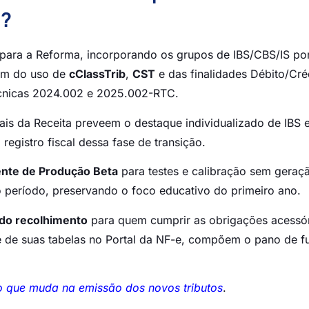
6?
para a Reforma, incorporando os grupos de IBS/CBS/IS por
lém do uso de
cClassTrib
,
CST
e das finalidades Débito/Cré
écnicas 2024.002 e 2025.002-RTC.
iais da Receita preveem o destaque individualizado de IBS 
registro fiscal dessa fase de transição.
nte de Produção Beta
para testes e calibração sem geraç
 período, preservando o foco educativo do primeiro ano.
do recolhimento
para quem cumprir as obrigações acessór
e de suas tabelas no Portal da NF-e, compõem o pano de f
 que muda na emissão dos novos tributos
.