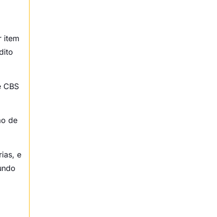
preço do seu cliente em outro
estado?
 item
De que forma o crédito
dito
financeiro amplo sobre fretes e
logística ajuda a reduzir o preço
e CBS
final?
Como o Split Payment afeta o
ão de
recebimento financeiro das suas
vendas entre estados?
ias, e
undo
Como garantir que a retenção do
imposto no destino não gere
furos no seu capital de giro?