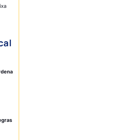
ixa
cal
rdena
egras