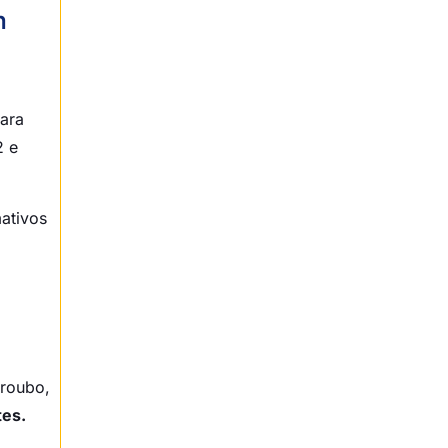
Fim da guerra fiscal: a nova era da
m
competitividade sem fronteiras
Perguntas frequentes sobre a
tributação no destino
para
2 e
1. O que acontece com o
diferencial de alíquota (DIFAL) na
mativos
Reforma Tributária?
2. Como as empresas do
Simples Nacional lidam com a
venda interestadual no novo
modelo?
 roubo,
3. O frete da minha venda
tes.
interestadual também gera