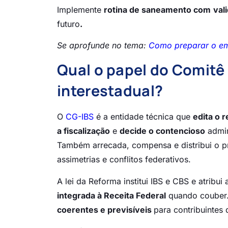
Implemente
rotina de saneamento com
val
futuro
.
Se aprofunde no tema:
Como preparar o emi
Qual o papel do Comitê 
interestadual?
O
CG-IBS
é a entidade técnica que
edita o 
a fiscalização
e
decide o contencioso
admin
Também arrecada, compensa e distribui o p
assimetrias e conflitos federativos.
A lei da Reforma institui IBS e CBS e atrib
integrada à Receita Federal
quando couber. 
coerentes e previsíveis
para contribuintes