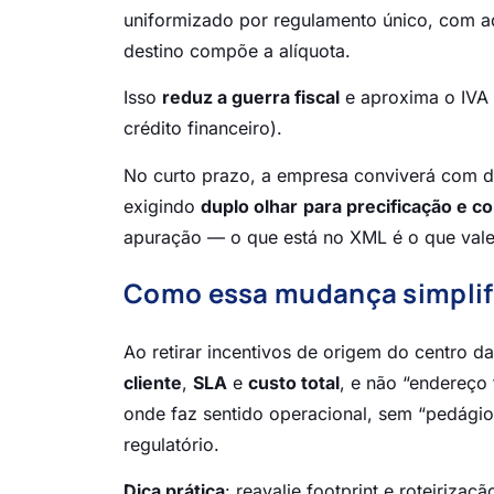
uniformizado por regulamento único, com a
destino compõe a alíquota.
Isso
reduz a guerra fiscal
e aproxima o IVA b
crédito financeiro).
No curto prazo, a empresa conviverá com do
exigindo
duplo olhar
para precificação e c
apuração — o que está no XML é o que vale p
Como essa mudança simplifi
Ao retirar incentivos de origem do centro da
cliente
,
SLA
e
custo total
, e não “endereço
onde faz sentido operacional, sem “pedágio”
regulatório.
Dica prática
: reavalie footprint e roteiriza