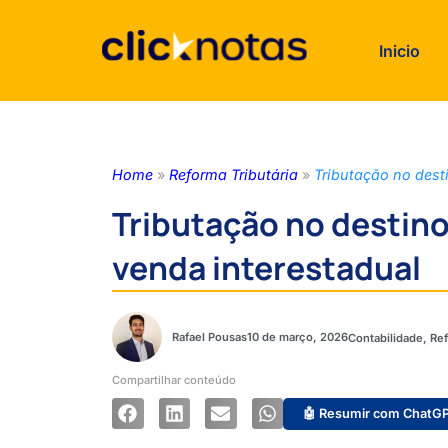
Inicio
Home
»
Reforma Tributária
»
Tributação no dest
Tributação no destino
venda interestadual
Rafael Pousas
10 de março, 2026
Contabilidade
,
Ref
Compartilhar conteúdo
🤖 Resumir com ChatG