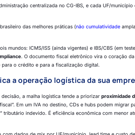
dministração centralizada no CG-IBS, e cada UF/município
rasileiro das melhores práticas (
não cumulatividade
ampla
is mundos: ICMS/ISS (ainda vigentes) e IBS/CBS (em teste
ompliance
. O documento fiscal eletrônico vira o coração da
ara o crédito e para a fiscalização digital.
ca a operação logística da sua empr
 decisão, a malha logística tende a priorizar
proximidade 
 fiscal”. Em um IVA no destino, CDs e hubs podem migrar p
 tributário indevido. É eficiência econômica com menor atr
ção com dados de mix por UF/município, lead time e custo d