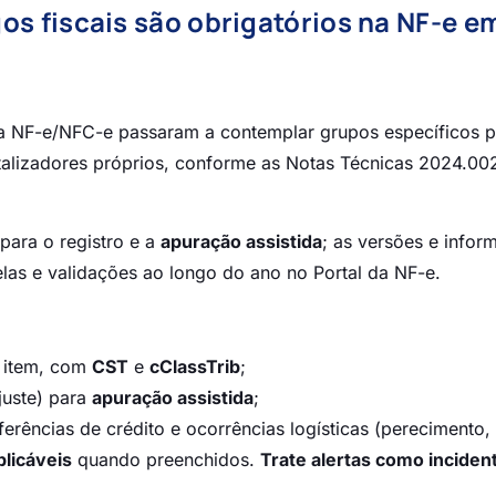
s fiscais são obrigatórios na NF-e e
 da NF-e/NFC-e passaram a contemplar grupos específicos 
otalizadores próprios, conforme as Notas Técnicas 2024.00
para o registro e a
apuração assistida
; as versões e infor
as e validações ao longo do ano no Portal da NF-e.
 item, com
CST
e
cClassTrib
;
juste) para
apuração assistida
;
erências de crédito e ocorrências logísticas (perecimento,
plicáveis
quando preenchidos.
Trate alertas como inciden