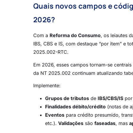
Quais novos campos e código
2026?
Com a
Reforma do Consumo
, os leiautes
IBS, CBS e IS, com destaque “por item” e t
2025.002-RTC.
Em 2026, esses campos tornam-se centrais 
da NT 2025.002 continuam atualizando tabel
Implemente:
Grupos de tributos
de
IBS/CBS/IS
por
Finalidades débito/crédito
(notas de a
Eventos
para crédito presumido, transf
etc.).
Validações
são
faseadas
, mas
a