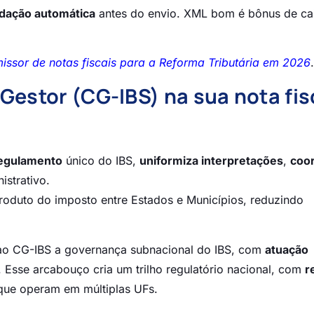
idação automática
antes do envio. XML bom é bônus de ca
ssor de notas fiscais para a Reforma Tributária em 2026
.
Gestor (CG-IBS) na sua nota fis
regulamento
único do IBS,
uniformiza interpretações
,
coo
istrativo.
roduto do imposto entre Estados e Municípios, reduzindo
ui ao CG-IBS a governança subnacional do IBS, com
atuação
Esse arcabouço cria um trilho regulatório nacional, com
r
 que operam em múltiplas UFs.