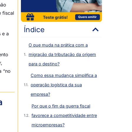
não
 fiscal
Índice
 e a
O que muda na prática com a
ento
migração da tributação da origem
r,
para o destino?
a “no
Como essa mudança simplifica a
operação logística da sua
empresa?
a
Por que o fim da guerra fiscal
favorece a competitividade entre
microempresas?