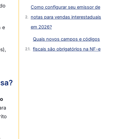
 do
Como configurar seu emissor de
notas para vendas interestaduais
em 2026?
 e
Quais novos campos e códigos
s),
fiscais são obrigatórios na NF-e
em 2026?
Como o endereço do
esa?
destinatário define a alíquota de
IBS aplicada no software?
do
Qual o risco de cadastros de
ara
clientes desatualizados no seu
ito
emissor?
Qual o papel do Comitê Gestor
e