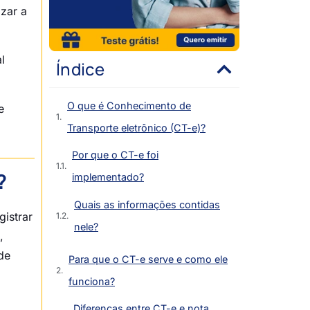
zar a
l
Índice
O que é Conhecimento de
e
Transporte eletrônico (CT-e)?
Por que o CT-e foi
?
implementado?
Quais as informações contidas
gistrar
nele?
,
de
Para que o CT-e serve e como ele
funciona?
Diferenças entre CT-e e nota