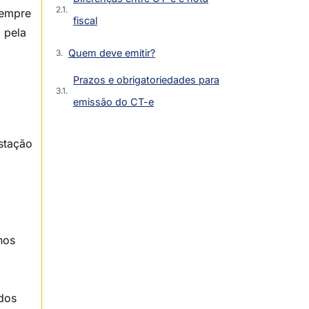
sempre
fiscal
 pela
Quem deve emitir?
Prazos e obrigatoriedades para
emissão do CT-e
Situações que exigem a emissão
estação
Quais as consequências de não
emitir ou emitir errado?
Como emitir CT-e?
O que é necessário para começar
nos
a emitir?
CT-e e certificado digital
ados