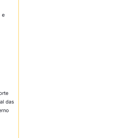
, e
orte
al das
erno