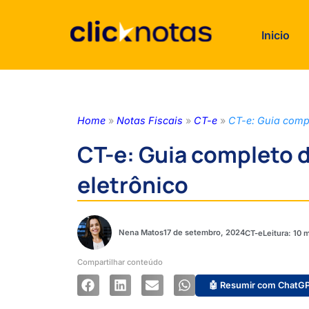
Inicio
Home
»
Notas Fiscais
»
CT-e
»
CT-e: Guia comp
CT-e: Guia completo 
eletrônico
Nena Matos
17 de setembro, 2024
CT-e
Compartilhar conteúdo
🤖 Resumir com ChatG