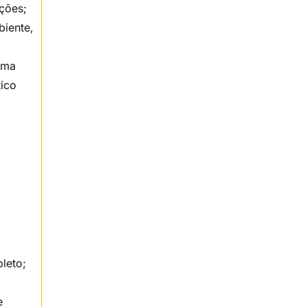
Passo a passo para começar a
ções;
emitir
biente,
Quando automatizar a emissão de
rma
CT-e?
tico
O que são emissores de CT-e?
Conclusão
leto;
e