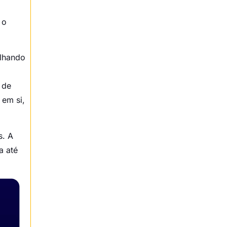
 o
alhando
 de
 em si,
s. A
a até