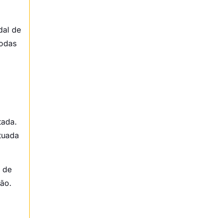
dal de
todas
tada.
tuada
 de
são.