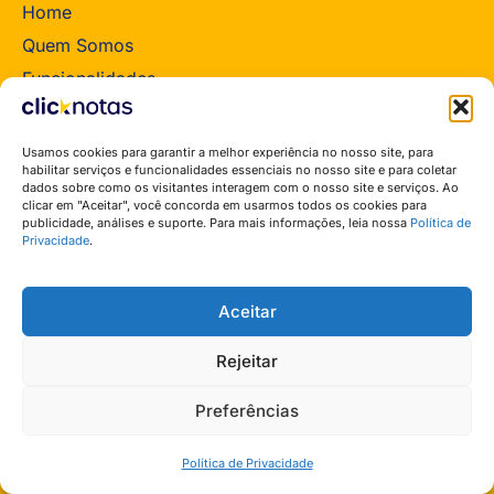
Home
Quem Somos
Funcionalidades
Planos
Blog
Usamos cookies para garantir a melhor experiência no nosso site, para
habilitar serviços e funcionalidades essenciais no nosso site e para coletar
Seja parceiro
dados sobre como os visitantes interagem com o nosso site e serviços. Ao
clicar em "Aceitar", você concorda em usarmos todos os cookies para
Nota Fiscal para MEI
publicidade, análises e suporte. Para mais informações, leia nossa
Política de
Privacidade
.
Links Rápidos
Teste Grátis
Aceitar
Acessar o Sistema
Suporte ClickNotas
Rejeitar
Política de Privacidade
Preferências
Termos de Serviços
Termos Parceiro
Política de Privacidade
Fale com um vendedor: